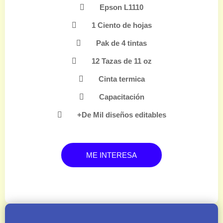
Epson L1110
1 Ciento de hojas
Pak de 4 tintas
12 Tazas de 11 oz
Cinta termica
Capacitación
+De Mil diseños editables
ME INTERESA