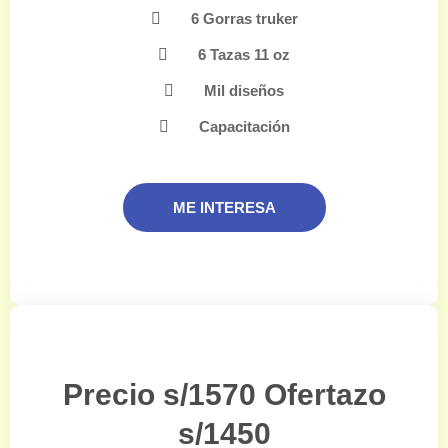
6 Gorras truker
6 Tazas 11 oz
Mil diseños
Capacitación
ME INTERESA
Precio s/1570 Ofertazo
s/1450