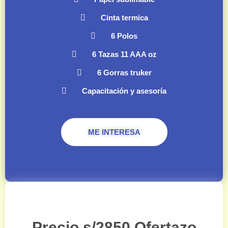
Cinta termica
6 Polos
6 Tazas 11 AAA oz
6 Gorras truker
Capacitación y asesoría
ME INTERESA
Precio s/2850 Ofertazo